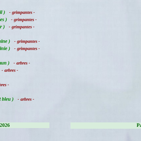
l )
- grimpantes -
es )
- grimpantes -
r )
- grimpantes -
ine )
- grimpantes -
inie )
- grimpantes -
mun )
- arbres -
- arbres -
res -
 bleu )
- arbres -
/2026
Pa