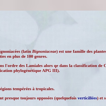
ignoniacées (latin
Bignoniaceae
) est une famille des plant
ties en plus de 100 genres.
ns l'ordre des Lamiales alors qe dans la classification de 
ification phylogénétique APG III).
régions tempérées à tropicales.
ont presque toujours opposées (quelquefois
verticillées
) et 