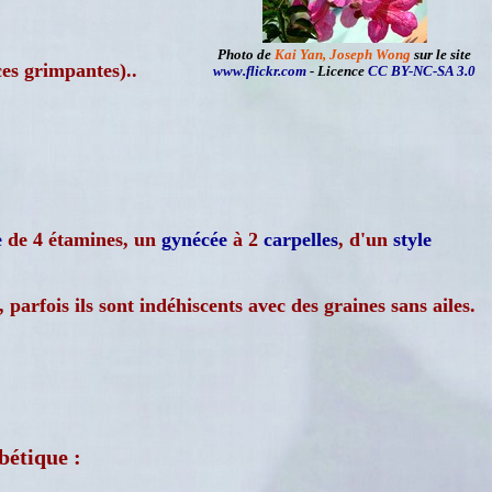
Photo de
Kai Yan, Joseph Wong
sur le site
ces grimpantes)..
www.flickr.com
- Licence
CC BY-NC-SA 3.0
e
de 4 étamines, un
gynécée
à 2
carpelles
, d'un
style
 parfois ils sont indéhiscents avec des graines sans ailes.
bétique :