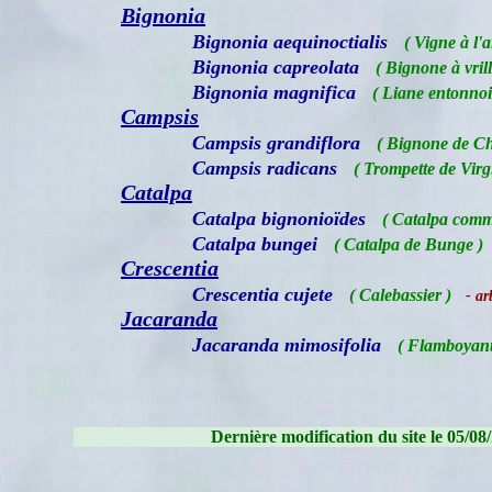
Bignonia
Bignonia aequinoctialis
( Vigne à l'ai
Bignonia capreolata
( Bignone à vrill
Bignonia magnifica
( Liane entonnoi
Campsis
Campsis grandiflora
( Bignone de Ch
Campsis radicans
( Trompette de Virg
Catalpa
Catalpa bignonioïdes
( Catalpa com
Catalpa bungei
( Catalpa de Bunge )
Crescentia
Crescentia cujete
( Calebassier )
- arb
Jacaranda
Jacaranda mimosifolia
( Flamboyant
Dernière modification du site le 05/08