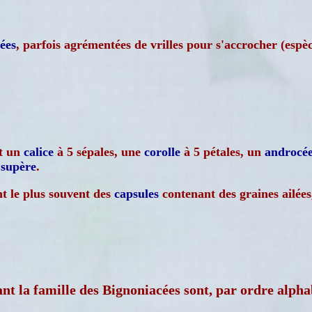
lées
, parfois agrémentées de vrilles pour s'accrocher (espè
nt un
calice
à 5 sépales, une
corolle
à 5 pétales, un
androcé
e
supère
.
nt le plus souvent des
capsules
contenant des graines ailées,
tuant la famille des Bignoniacées sont, par ordre alpha